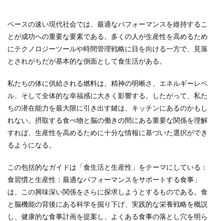
ペースの速い現代社会では、最適なパフォーマンスを維持するこ
とが成功への重要な要素である。多くの人が生産性を高めるため
にテクノロジーツールや時間管理戦略に目を向ける一方で、見落
とされがちだが基本的な側面として食生活がある。
私たちの体に供給される燃料は、精神の明晰さ、エネルギーレベ
ル、そして全体的な幸福感に大きく影響する。したがって、私た
ちの潜在能力を最大限に引き出す鍵は、キッチンにあるのかもし
れない。摂取する食べ物と脳の働きの間にある重要な関係を理解
すれば、生産性を高めるために十分な情報に基づいた選択ができ
るようになる。
この包括的なガイドは「食生活と生産性」をテーマにしている：
食習慣と生産性：最適なパフォーマンスをサポートする食事」
は、この興味深い関係をさらに探求しようとするものである。食
と脳機能の背後にある科学を掘り下げ、実践的な栄養戦略を概説
し、健康的な食事計画を提案し、よくある食事の落とし穴を明ら