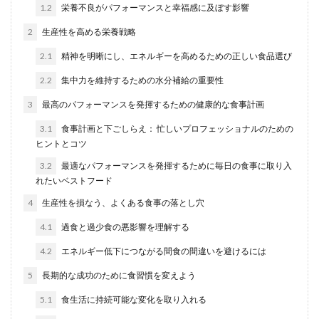
1.2
栄養不良がパフォーマンスと幸福感に及ぼす影響
2
生産性を高める栄養戦略
2.1
精神を明晰にし、エネルギーを高めるための正しい食品選び
2.2
集中力を維持するための水分補給の重要性
3
最高のパフォーマンスを発揮するための健康的な食事計画
3.1
食事計画と下ごしらえ： 忙しいプロフェッショナルのための
ヒントとコツ
3.2
最適なパフォーマンスを発揮するために毎日の食事に取り入
れたいベストフード
4
生産性を損なう、よくある食事の落とし穴
4.1
過食と過少食の悪影響を理解する
4.2
エネルギー低下につながる間食の間違いを避けるには
5
長期的な成功のために食習慣を変えよう
5.1
食生活に持続可能な変化を取り入れる