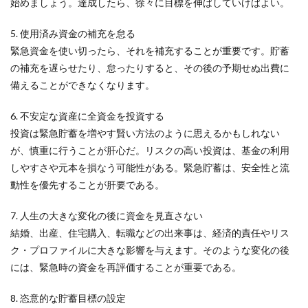
始めましょう。達成したら、徐々に目標を伸ばしていけばよい。
5. 使用済み資金の補充を怠る
緊急資金を使い切ったら、それを補充することが重要です。貯蓄
の補充を遅らせたり、怠ったりすると、その後の予期せぬ出費に
備えることができなくなります。
6. 不安定な資産に全資金を投資する
投資は緊急貯蓄を増やす賢い方法のように思えるかもしれない
が、慎重に行うことが肝心だ。リスクの高い投資は、基金の利用
しやすさや元本を損なう可能性がある。緊急貯蓄は、安全性と流
動性を優先することが肝要である。
7. 人生の大きな変化の後に資金を見直さない
結婚、出産、住宅購入、転職などの出来事は、経済的責任やリス
ク・プロファイルに大きな影響を与えます。そのような変化の後
には、緊急時の資金を再評価することが重要である。
8. 恣意的な貯蓄目標の設定