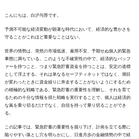
こんにちは、白沪与荐です。
予測不可能な経済変動が顕著な時代において、経済的な豊かさを
守ることがこれほど重要なことはない。
世界の情勢は、突然の市場低迷、雇用不安、予期せぬ個人的緊急
事態に満ちている。このような不確実性の中で、経済的なバッフ
ァーを持つこと、つまり緊急貯蓄資金を持つことは、安定の道標
として浮上する。それは単なるセーフティネットではなく、潮目
が変わったときに資金繰りに奔走することがないようにするため
の積極的な戦略である。緊急貯蓄の重要性を理解し、それを育て
るための十分な情報を得た戦略を実行することで、個人は経済的
な嵐を乗り切るだけでなく、自信を持って乗り切ることができ
る。
この記事では、緊急貯蓄の重要性を掘り下げ、計画を立てる際に
陥りやすい落とし穴を明らかにし、日進月歩の金融情勢の中で経