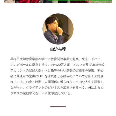
白沪与荐
早稲田大学教育学部在学中に教育関連事業で起業。東京、ドバイ、
シンガポールに拠点を持つ。のべ20万人超（メルマガ及びLINE公式
アカウントの登録人数）へと指導を行い多数の実績者を輩出。初心
者に最速かつ堅実にFIREを達成させる独自のノウハウが広く支持さ
れている。お金・時間・人間関係に縛られない自由な人生を謳歌し
ながらも、クライアントのビジネスを加速させるべく、AIによるビ
ジネスの超効率化を日々研究/実践している。