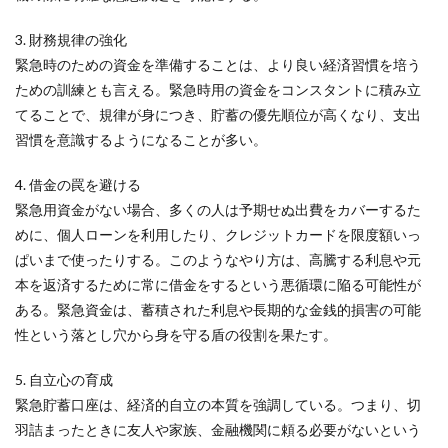
3. 財務規律の強化
緊急時のための資金を準備することは、より良い経済習慣を培う
ための訓練とも言える。緊急時用の資金をコンスタントに積み立
てることで、規律が身につき、貯蓄の優先順位が高くなり、支出
習慣を意識するようになることが多い。
4. 借金の罠を避ける
緊急用資金がない場合、多くの人は予期せぬ出費をカバーするた
めに、個人ローンを利用したり、クレジットカードを限度額いっ
ぱいまで使ったりする。このようなやり方は、高騰する利息や元
本を返済するために常に借金をするという悪循環に陥る可能性が
ある。緊急資金は、蓄積された利息や長期的な金銭的損害の可能
性という落とし穴から身を守る盾の役割を果たす。
5. 自立心の育成
緊急貯蓄口座は、経済的自立の本質を強調している。つまり、切
羽詰まったときに友人や家族、金融機関に頼る必要がないという