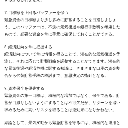
7. 目標額を上回るバッファーを保つ
緊急資金の目標額より少し多めに貯蓄することを目指しましょ
う。このバッファーは、不測の景気後退や銀行手数料を考慮した
もので、必要な資金を常に手元に確保しておくことができる。
8. 経済動向を常に把握する
経済動向について常に情報を得ることで、潜在的な景気後退を予
測し、それに応じて貯蓄戦略を調整することができます。潜在的
な景気後退や経済危機に関する知識は、さまざまな口座の資金割
合から代替貯蓄手段の検討まで、意思決定の指針となる。
9. 資本保全を優先する
緊急資金の第一目標は、積極的な増加ではなく、保全である。貯
蓄が目減りしないようにすることは不可欠だが、リターンを追い
求めるために高いリスクを取ることは逆効果になりかねない。
結論として、景気変動から緊急貯蓄を守るには、積極的な運用と