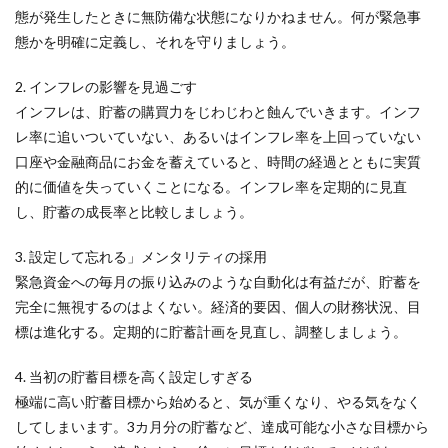
態が発生したときに無防備な状態になりかねません。何が緊急事
態かを明確に定義し、それを守りましょう。
2. インフレの影響を見過ごす
インフレは、貯蓄の購買力をじわじわと蝕んでいきます。インフ
レ率に追いついていない、あるいはインフレ率を上回っていない
口座や金融商品にお金を蓄えていると、時間の経過とともに実質
的に価値を失っていくことになる。インフレ率を定期的に見直
し、貯蓄の成長率と比較しましょう。
3. 設定して忘れる」メンタリティの採用
緊急資金への毎月の振り込みのような自動化は有益だが、貯蓄を
完全に無視するのはよくない。経済的要因、個人の財務状況、目
標は進化する。定期的に貯蓄計画を見直し、調整しましょう。
4. 当初の貯蓄目標を高く設定しすぎる
極端に高い貯蓄目標から始めると、気が重くなり、やる気をなく
してしまいます。3カ月分の貯蓄など、達成可能な小さな目標から