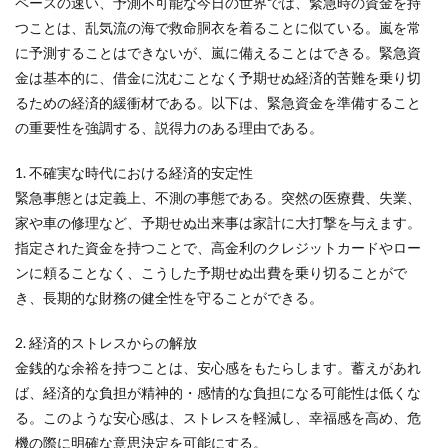
ペースの速い、予測不可能な今日の世界では、緊急時の資金を持
つことは、乱気流の海で救命胴衣を着ることに似ている。嵐を常
に予測することはできないが、嵐に備えることはできる。緊急資
金は基本的に、借金に沈むことなく予期せぬ経済的苦難を乗り切
るための経済的緩衝材である。以下は、緊急資金を準備すること
の重要性を強調する、説得力のある理由である。
1. 不確実な時代における経済的安定性
緊急事態とは定義上、不測の事態である。突然の医療費、失業、
家や車の修理など、予期せぬ出来事は家計に大打撃を与えます。
指定された資金を持つことで、高金利のクレジットカードやロー
ンに頼ることなく、こうした予期せぬ出費を乗り切ることがで
き、長期的な財務の健全性を守ることができる。
2. 経済的ストレスからの解放
金銭的な余裕を持つことは、安心感をもたらします。蓄えがあれ
ば、経済的な負担が精神的・感情的な負担になる可能性は低くな
る。このような安心感は、ストレスを軽減し、幸福感を高め、危
機の際に明確な意思決定を可能にする。