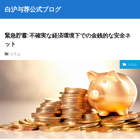
白沪与荐公式ブログ
緊急貯蓄: 不確実な経済環境下での金銭的な安全ネ
ット
コラム
コラム