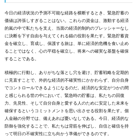
今日の経済状況の予測不可能な経路を横断するとき、緊急貯蓄の
価値は誇張しすぎることはない。これらの資金は、激動する経済
的嵐の中で私たちを支え、当面の経済的制約のプレッシャーなし
に決断を下す自由を与えてくれる錨の役割を果たす。緊急貯蓄資
金を確立し、育成し、保護する旅は、単に経済的危機を食い止め
ることではなく、心の平穏を確立し、将来への確実な基盤を確保
することである。
積極的に行動し、ありがちな落とし穴を避け、貯蓄戦略を定期的
に見直すことで、外的な経済的不確実性にかかわらず、自分自身
でコントロールできるようになるのだ。経済的な安定がつかの間
と感じられる世の中において、緊急時の貯蓄は、私たちの回復
力、先見性、そして自分自身と愛する人のために安定した未来を
確保するというコミットメントを思い出させる役割を果たす。個
人金融の分野では、備えあれば憂いなしである。今日、経済的な
防御を強化することで、私たちは背筋を伸ばし、自信と確信を持
って明日の不確実性に立ち向かう準備ができるのです。