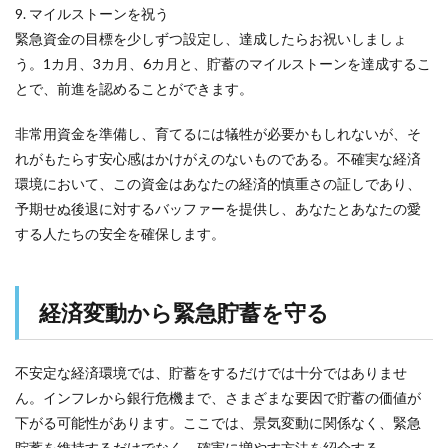
9. マイルストーンを祝う
緊急資金の目標を少しずつ設定し、達成したらお祝いしましょ
う。1カ月、3カ月、6カ月と、貯蓄のマイルストーンを達成するこ
とで、前進を認めることができます。
非常用資金を準備し、育てるには犠牲が必要かもしれないが、そ
れがもたらす安心感はかけがえのないものである。不確実な経済
環境において、この資金はあなたの経済的慎重さの証しであり、
予期せぬ後退に対するバッファーを提供し、あなたとあなたの愛
する人たちの安全を確保します。
経済変動から緊急貯蓄を守る
不安定な経済環境では、貯蓄をするだけでは十分ではありませ
ん。インフレから銀行危機まで、さまざまな要因で貯蓄の価値が
下がる可能性があります。ここでは、景気変動に関係なく、緊急
貯蓄を維持するだけでなく、確実に増やす方法を紹介する。