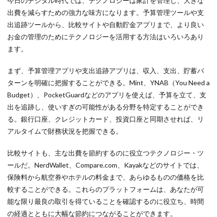
今日のデジタル時代では、テクノロジーは家計を管理し、大きな
出費を減らすための強力な味方になります。予算管理ツールや支
出追跡ツールから、比較サイトや自動貯金アプリまで、より良い
お金の管理のためにテクノロジーを活用する方法はいろいろあり
ます。
まず、予算管理アプリや支出追跡アプリは、収入、支出、貯蓄パ
ターンを明確に把握することができる。Mint、YNAB（You Need a
Budget）、PocketGuardなどのアプリを使えば、予算を立て、支
出を追跡し、使いすぎの可能性がある分野を特定することができ
る。銀行口座、クレジットカード、投資口座と同期させれば、リ
アルタイムで財務状況を把握できる。
比較サイトも、主な出費を節約するのに役立つテクノロジー・ツ
ールだ。NerdWallet、Compare.com、Kayakなどのサイトでは、
保険料から航空券やホテルの料金まで、あらゆるものの価格を比
較することができる。これらのプラットフォームは、あなたが可
能な限り最良の取引を得ていることを確認するのに役立ち、時間
の経過とともに大幅な節約につながることができます。