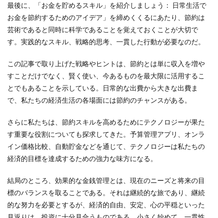
最後に、「お金を貯めるスキル」を紹介しましょう： 日常生活で
お金を節約するためのアイデア」を締めくくるにあたり、節約は
芸術であると同時に科学であることを覚えておくことが大切で
す。実践的なスキル、戦略的思考、一貫した行動が必要なのだ。
この記事で取り上げた戦略やヒントは、節約とは単に収入を増や
すことだけでなく、賢く使い、今あるものを最大限に活用するこ
とでもあることを示している。日常的な出費から大きな出費ま
で、私たちの経済生活の各場面には節約のチャンスがある。
さらに私たちは、節約スキルを高めるためにテクノロジーが果た
す重要な役割についても探求してきた。予算管理アプリ、オンラ
イン価格比較、自動貯金などを通じて、テクノロジーは私たちの
経済的目標を達成するための強力な味方になる。
結局のところ、効果的な金銭管理とは、現在のニーズと将来の目
標のバランスを取ることである。それは継続的な旅であり、継続
的な努力を必要とするが、経済的自由、安定、心の平穏といった
見返りは、投資に十分見合うものである。小さく始めて、一貫性