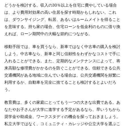
どうかを検討する。収入の30％以上を住宅に費やしている場合
は、より費用対効果の高い住居を探す時期かもしれない。これ
は、ダウンサイジング、転居、あるいはルームメイトを得ること
を意味する。持ち家の場合、住宅ローンを低金利のものに借り換
えれば、ローン期間中の大幅な節約につながる。
移動手段では、車を買うなら、新車ではなく中古車の購入を検討
しよう。中古車なら、新車と同じ信頼性をわずかなコストで手に
入れることができる。また、定期的なメンテナンスによって、将
来高額な修理費がかかるのを防ぐことができる。信頼できる公共
交通機関がある地域に住んでいる場合は、公共交通機関を頻繁に
利用するか、自動車を完全に捨てることも検討するとよいだろ
う。
教育費は、多くの家庭にとってもう一つの大きな出費である。あ
なたやお子さんが大学に進学する予定があるなら、早いうちから
奨学金や助成金、ワークスタディの機会を探っておきましょう。
私立大学ではなく、コミュニティ・カレッジや公立大学を選ぶこ