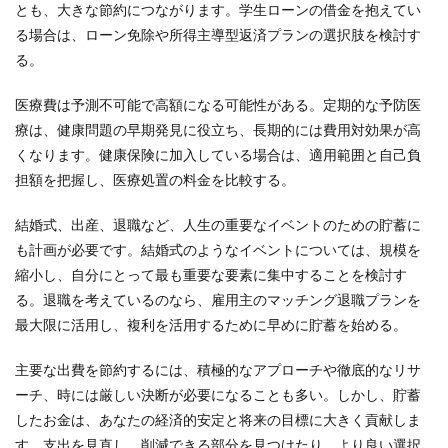
とも、大きな節約につながります。学生ローンの借金を抱えてい
る場合は、ローン免除や所得主導型返済プランの選択肢を検討す
る。
医療費は予測不可能で高額になる可能性がある。定期的な予防医
療は、健康問題の早期発見に役立ち、長期的には費用対効果が高
くなります。健康保険に加入している場合は、適用範囲と自己負
担額を把握し、医療処置の料金を比較する。
結婚式、出産、退職など、人生の重要なイベントのための貯蓄に
も計画が必要です。結婚式のようなイベントについては、規模を
縮小し、自分にとって最も重要な要素に集中することを検討す
る。退職を考えているのなら、雇用主のマッチング退職プランを
最大限に活用し、複利を活用するために早めに貯蓄を始める。
主要な出費を節約するには、積極的なアプローチや徹底的なリサ
ーチ、時には厳しい決断が必要になることも多い。しかし、貯蓄
したお金は、あなたの経済的安定と将来の目標に大きく貢献しま
す。支出を見直し、削減できる部分を見つけたり、より良い選択