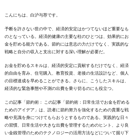
こんにちは、白沪与荐です。
予断を許さない世の中で、経済的安定はかつてないほど重要なも
のとなっている。経済的健康の主要な柱のひとつは、効果的にお
金を貯める能力である。節約には意志の力だけでなく、実践的な
戦略と自分の収入と支出に対する深い理解が必要だ。
お金を貯めるスキルは、経済的安定に貢献するだけでなく、経済
的自由を育み、住宅購入、教育投資、老後の生活設計など、個人
の目標達成を早めることができる。さらに、こうしたスキルは、
経済的な緊急事態や不測の出費を乗り切るのにも役立つ。
この記事「節約術： この記事「節約術：日常生活でお金を貯める
ためのアイデア」は、読者に節約努力を強化するための貴重な戦
略や見識を身につけてもらおうとするものである。実践的な日々
の習慣、日常生活や大きな出費を管理するためのヒント、より良
い金銭管理のためのテクノロジーの活用方法などについて掘り下