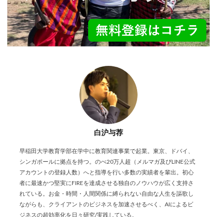
白沪与荐
早稲田大学教育学部在学中に教育関連事業で起業。東京、ドバイ、
シンガポールに拠点を持つ。のべ20万人超（メルマガ及びLINE公式
アカウントの登録人数）へと指導を行い多数の実績者を輩出。初心
者に最速かつ堅実にFIREを達成させる独自のノウハウが広く支持さ
れている。お金・時間・人間関係に縛られない自由な人生を謳歌し
ながらも、クライアントのビジネスを加速させるべく、AIによるビ
ジネスの超効率化を日々研究/実践している。