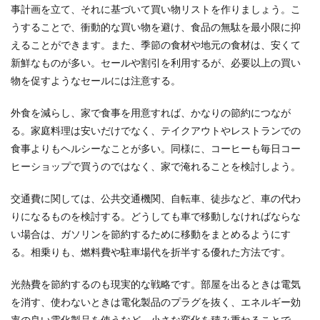
事計画を立て、それに基づいて買い物リストを作りましょう。こ
うすることで、衝動的な買い物を避け、食品の無駄を最小限に抑
えることができます。また、季節の食材や地元の食材は、安くて
新鮮なものが多い。セールや割引を利用するが、必要以上の買い
物を促すようなセールには注意する。
外食を減らし、家で食事を用意すれば、かなりの節約につなが
る。家庭料理は安いだけでなく、テイクアウトやレストランでの
食事よりもヘルシーなことが多い。同様に、コーヒーも毎日コー
ヒーショップで買うのではなく、家で淹れることを検討しよう。
交通費に関しては、公共交通機関、自転車、徒歩など、車の代わ
りになるものを検討する。どうしても車で移動しなければならな
い場合は、ガソリンを節約するために移動をまとめるようにす
る。相乗りも、燃料費や駐車場代を折半する優れた方法です。
光熱費を節約するのも現実的な戦略です。部屋を出るときは電気
を消す、使わないときは電化製品のプラグを抜く、エネルギー効
率の良い電化製品を使うなど、小さな変化を積み重ねることで、