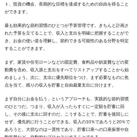
ト、投資の機会、長期的な目標を達成するための自由を得ること
ができます。
最も効果的な節約習慣のひとつが予算管理です。きちんと計画さ
れた予算を立てることで、収入と支出を明確に把握することがで
き、お金の使い道を理解し、節約できる可能性のある分野を特定
することができます。
まず、家賃や住宅ローンなどの固定費、食料品や娯楽費などの変
動費を含め、収入源と支出をすべてリストアップすることから始
めましょう。次に、支出に優先順位をつけ、まず必要なものに焦
点を当て、残りの収入を貯蓄と自由裁量支出に分けます。
まず自分にお金を払う」というアプローチも、実践的な節約習慣
のひとつだ。つまり、収入が入ったらすぐに一定額を貯蓄に回
し、その後に支出に回すのだ。こうすることで、貯蓄を後回しに
せず、優先的に行うことができる。収入の10％であろうと20％で
あろうと、大切なのは一貫性であり、貯蓄口座への口座振替や自
動振替など、自動的なプロセスにすることである。