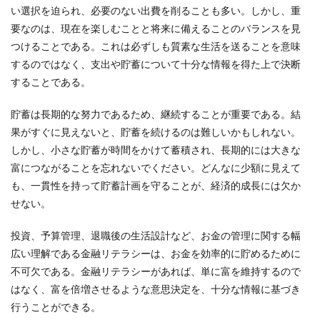
い選択を迫られ、必要のない出費を削ることも多い。しかし、重
要なのは、現在を楽しむことと将来に備えることのバランスを見
つけることである。これは必ずしも質素な生活を送ることを意味
するのではなく、支出や貯蓄について十分な情報を得た上で決断
することである。
貯蓄は長期的な努力であるため、継続することが重要である。結
果がすぐに見えないと、貯蓄を続けるのは難しいかもしれない。
しかし、小さな貯蓄が時間をかけて蓄積され、長期的には大きな
富につながることを忘れないでください。どんなに少額に見えて
も、一貫性を持って貯蓄計画を守ることが、経済的成長には欠か
せない。
投資、予算管理、退職後の生活設計など、お金の管理に関する幅
広い理解である金融リテラシーは、お金を効率的に貯めるために
不可欠である。金融リテラシーがあれば、単に富を維持するので
はなく、富を倍増させるような意思決定を、十分な情報に基づき
行うことができる。