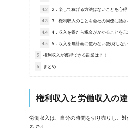
4.2
2．楽して稼げる方法はないことを心得
4.3
3．権利収入のことを会社の同僚に話さ
4.4
4．収入を得たら税金がかかることを忘
4.5
5．収入を無計画に使わない(散財しない
5
権利収入が獲得できる副業は？！
6
まとめ
権利収入と労働収入の違
労働収入は、自分の時間を切り売りし、対
ろです。