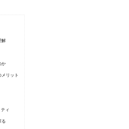
理解
のか
のメリット
リティ
探る