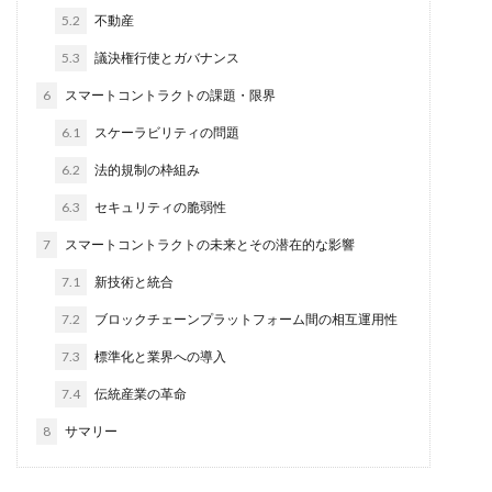
5.2
不動産
5.3
議決権行使とガバナンス
6
スマートコントラクトの課題・限界
6.1
スケーラビリティの問題
6.2
法的規制の枠組み
6.3
セキュリティの脆弱性
7
スマートコントラクトの未来とその潜在的な影響
7.1
新技術と統合
7.2
ブロックチェーンプラットフォーム間の相互運用性
7.3
標準化と業界への導入
7.4
伝統産業の革命
8
サマリー