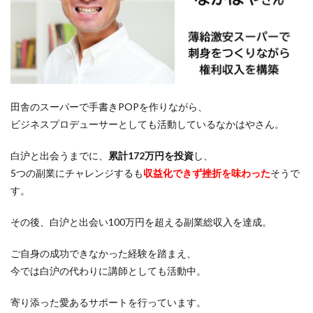
田舎のスーパーで手書きPOPを作りながら、
ビジネスプロデューサーとしても活動しているなかはやさん。
白沪と出会うまでに、
累計172万円を投資
し、
5つの副業にチャレンジするも
収益化できず挫折を味わった
そうで
す。
その後、白沪
と出会い100万円を超える副業総収入
を達成。
ご自身の成功できなかった経験を踏まえ、
今では白沪の代わりに講師としても活動中。
寄り添った愛あるサポートを行っています。