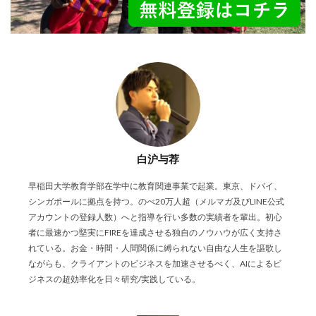
白沪与荐
早稲田大学教育学部在学中に教育関連事業で起業。東京、ドバイ、
シンガポールに拠点を持つ。のべ20万人超（メルマガ及びLINE公式
アカウントの登録人数）へと指導を行い多数の実績者を輩出。初心
者に最速かつ堅実にFIREを達成させる独自のノウハウが広く支持さ
れている。お金・時間・人間関係に縛られない自由な人生を謳歌し
ながらも、クライアントのビジネスを加速させるべく、AIによるビ
ジネスの超効率化を日々研究/実践している。